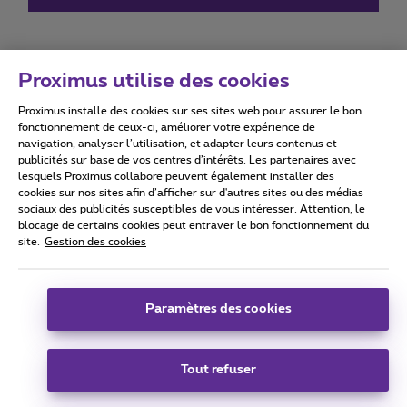
Proximus utilise des cookies
Proximus installe des cookies sur ses sites web pour assurer le bon
Conditions d'utilisation
Accessibility statement
fonctionnement de ceux-ci, améliorer votre expérience de
navigation, analyser l’utilisation, et adapter leurs contenus et
publicités sur base de vos centres d’intérêts. Les partenaires avec
lesquels Proximus collabore peuvent également installer des
cookies sur nos sites afin d’afficher sur d'autres sites ou des médias
sociaux des publicités susceptibles de vous intéresser. Attention, le
Tous droits réservés. ©
2026
Proximus
blocage de certains cookies peut entraver le bon fonctionnement du
site.
Gestion des cookies
Conditions générales, info consommateur
Liste des prix et tarifs
Accessibilité
Vie privée
Politique de gestion des cookies
Cookie manager
Coordonnées de l’entreprise
Paramètres des cookies
Ce site a été créé et est géré conformément au droit belge.
Boulevard du Roi Albert II 27 - B-1030 Bruxelles.
Tout refuser