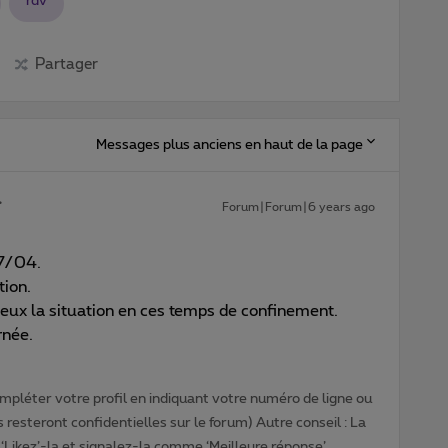
rdv
Partager
Messages plus anciens en haut de la page
Forum|Forum|6 years ago
17/04.
tion.
ieux la situation en ces temps de confinement.
rnée.
pléter votre profil en indiquant votre numéro de ligne ou
 resteront confidentielles sur le forum) Autre conseil : La
‘Likez’-la et signalez-la comme ‘Meilleure réponse’.