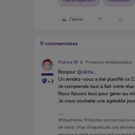
Déménagement
installation
J'aime
9 commentaires
Patrice W.
Proximus Ambassadeur
Bonjour
@delta
,
Un rendez-vous a été planifié ce 
+3
Je comprends tout à fait votre réac
Nous faisons tout pour gérer au m
Je vous souhaite une agréable jou
#StayHome. N'hésitez surtout pas à com
de client. (Pas d'inquiétude, ces données
réponse à votre question est correcte ? 