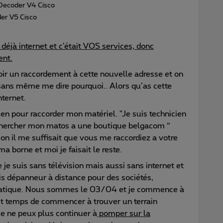
 Decoder V4 Cisco
der V5 Cisco
t déjà internet et c’était VOS services, donc
ent.
voir un raccordement à cette nouvelle adresse et on
n, sans même me dire pourquoi.. Alors qu’as cette
nternet.
ien pour raccorder mon matériel. "Je suis technicien
é chercher mon matos a une boutique belgacom “
ion il me suffisait que vous me raccordiez a votre
ma borne et moi je faisait le reste.
 je suis sans télévision mais aussi sans internet et
uis dépanneur à distance pour des sociétés,
matique. Nous sommes le 03/04 et je commence à
est temps de commencer à trouver un terrain
 Je ne peux plus continuer à
pomper sur la