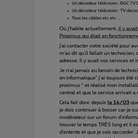
Un décodeur télévision : BGC TV
Un décodeur télévision : TV deco
Tous les câbles etc etc ...
Où j'habite actuellement,
il y avai
Proximus qui était en fonctionnem
j'ai contacter votre société pour a
m'as dit qu'il fallait un technicie
adresse, il y avait vos services et i
Je n'ai jamais eu besoin de technic
en informatique" j’ai toujours ét
proximus “ et réalisé mon installat
central et que le service arrivait a 
Cela fait donc depuis
le 14/03
que
je dois continuer à bosser car je s
modérateur sur un forum d’infor
trouver le temps TRÈS long et il 
d’entente et que je sois raccorder.