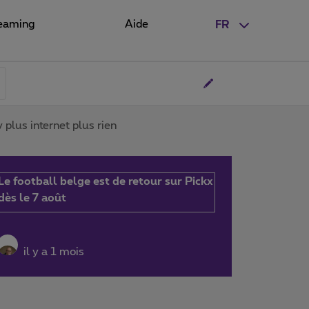
eaming
Aide
FR
lus internet plus rien
Le football belge est de retour sur Pickx
dès le 7 août
il y a 1 mois