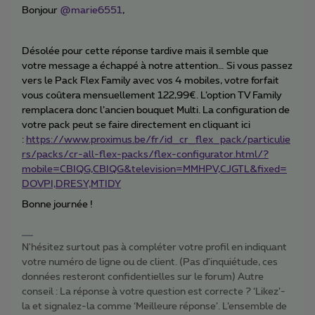
Bonjour
@marie6551
,
Désolée pour cette réponse tardive mais il semble que
votre message a échappé à notre attention… Si vous passez
vers le Pack Flex Family avec vos 4 mobiles, votre forfait
vous coûtera mensuellement 122,99€. L’option TV Family
remplacera donc l’ancien bouquet Multi. La configuration de
votre pack peut se faire directement en cliquant ici
:
https://www.proximus.be/fr/id_cr_flex_pack/particulie
rs/packs/cr-all-flex-packs/flex-configurator.html/?
mobile=CBIQG,CBIQG&television=MMHPV,CJGTL&fixed=
DOVPI,DRESY,MTIDY
Bonne journée !
N'hésitez surtout pas à compléter votre profil en indiquant
votre numéro de ligne ou de client. (Pas d'inquiétude, ces
données resteront confidentielles sur le forum) Autre
conseil : La réponse à votre question est correcte ? ‘Likez’-
la et signalez-la comme ‘Meilleure réponse’. L’ensemble de