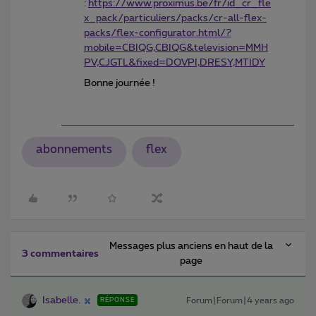
:
https://www.proximus.be/fr/id_cr_fle
x_pack/particuliers/packs/cr-all-flex-
packs/flex-configurator.html/?
mobile=CBIQG,CBIQG&television=MMH
PV,CJGTL&fixed=DOVPI,DRESY,MTIDY
Bonne journée !
abonnements
flex
Messages plus anciens en haut de la
3 commentaires
page
Isabelle.
Forum|Forum|4 years ago
RÉPONSE