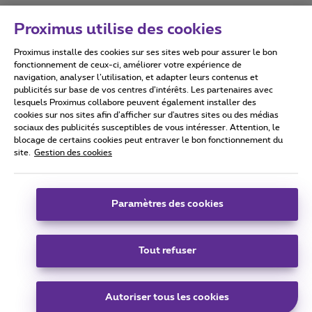
Proximus utilise des cookies
Proximus installe des cookies sur ses sites web pour assurer le bon
Conditions d'utilisation
Accessibility statement
fonctionnement de ceux-ci, améliorer votre expérience de
navigation, analyser l’utilisation, et adapter leurs contenus et
publicités sur base de vos centres d’intérêts. Les partenaires avec
lesquels Proximus collabore peuvent également installer des
cookies sur nos sites afin d’afficher sur d'autres sites ou des médias
sociaux des publicités susceptibles de vous intéresser. Attention, le
Tous droits réservés. ©
2026
Proximus
blocage de certains cookies peut entraver le bon fonctionnement du
site.
Gestion des cookies
Conditions générales, info consommateur
Liste des prix et tarifs
Accessibilité
Vie privée
Politique de gestion des cookies
Cookie manager
Coordonnées de l’entreprise
Paramètres des cookies
Ce site a été créé et est géré conformément au droit belge.
Boulevard du Roi Albert II 27 - B-1030 Bruxelles.
Tout refuser
Carrier & Wholesale Solutions
Autoriser tous les cookies
Proximus Group
|
Telindus