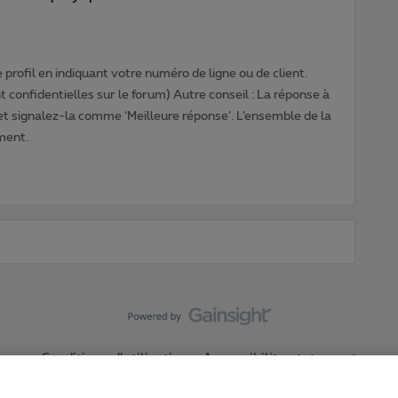
profil en indiquant votre numéro de ligne ou de client.
 confidentielles sur le forum) Autre conseil : La réponse à
 et signalez-la comme ‘Meilleure réponse’. L’ensemble de la
ment.
Conditions d'utilisation
Accessibility statement