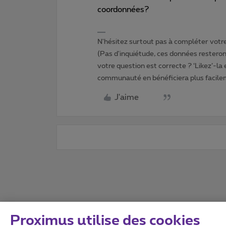
coordonnées?
N'hésitez surtout pas à compléter votre 
(Pas d'inquiétude, ces données resteront
votre question est correcte ? ‘Likez’-la
communauté en bénéficiera plus facile
J'aime
Proximus utilise des cookies