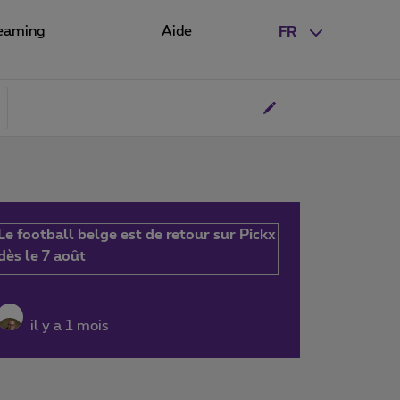
eaming
Aide
FR
Le football belge est de retour sur Pickx
dès le 7 août
il y a 1 mois