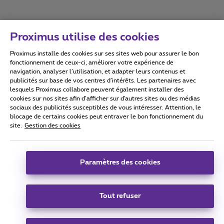
Proximus utilise des cookies
Proximus installe des cookies sur ses sites web pour assurer le bon
Conditions d'utilisation
Accessibility statement
fonctionnement de ceux-ci, améliorer votre expérience de
navigation, analyser l’utilisation, et adapter leurs contenus et
publicités sur base de vos centres d’intérêts. Les partenaires avec
lesquels Proximus collabore peuvent également installer des
cookies sur nos sites afin d’afficher sur d'autres sites ou des médias
sociaux des publicités susceptibles de vous intéresser. Attention, le
Tous droits réservés. ©
2026
Proximus
blocage de certains cookies peut entraver le bon fonctionnement du
site.
Gestion des cookies
Conditions générales, info consommateur
Liste des prix et tarifs
Accessibilité
Vie privée
Politique de gestion des cookies
Cookie manager
Coordonnées de l’entreprise
Paramètres des cookies
Ce site a été créé et est géré conformément au droit belge.
Boulevard du Roi Albert II 27 - B-1030 Bruxelles.
Tout refuser
Carrier & Wholesale Solutions