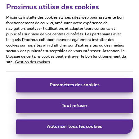
Proximus utilise des cookies
Proximus installe des cookies sur ses sites web pour assurer le bon
Conditions d'utilisation
Accessibility statement
fonctionnement de ceux-ci, améliorer votre expérience de
navigation, analyser l’utilisation, et adapter leurs contenus et
publicités sur base de vos centres d’intérêts. Les partenaires avec
lesquels Proximus collabore peuvent également installer des
cookies sur nos sites afin d’afficher sur d'autres sites ou des médias
sociaux des publicités susceptibles de vous intéresser. Attention, le
Tous droits réservés. ©
2026
Proximus
blocage de certains cookies peut entraver le bon fonctionnement du
site.
Gestion des cookies
Conditions générales, info consommateur
Liste des prix et tarifs
Accessibilité
Vie privée
Politique de gestion des cookies
Cookie manager
Coordonnées de l’entreprise
Paramètres des cookies
Ce site a été créé et est géré conformément au droit belge.
Boulevard du Roi Albert II 27 - B-1030 Bruxelles.
Tout refuser
Carrier & Wholesale Solutions
Autoriser tous les cookies
Proximus Group
|
Telindus
Jobs
|
Sitemap