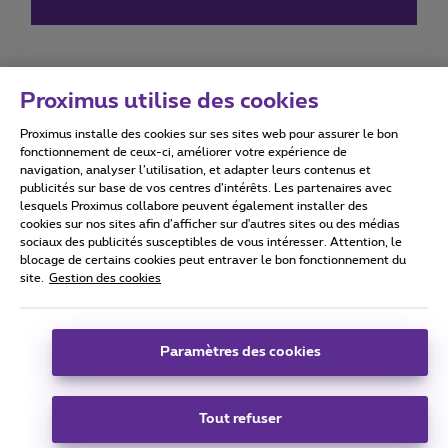
Proximus utilise des cookies
Proximus installe des cookies sur ses sites web pour assurer le bon
Conditions d'utilisation
Accessibility statement
fonctionnement de ceux-ci, améliorer votre expérience de
navigation, analyser l’utilisation, et adapter leurs contenus et
publicités sur base de vos centres d’intérêts. Les partenaires avec
lesquels Proximus collabore peuvent également installer des
cookies sur nos sites afin d’afficher sur d'autres sites ou des médias
sociaux des publicités susceptibles de vous intéresser. Attention, le
Tous droits réservés. ©
2026
Proximus
blocage de certains cookies peut entraver le bon fonctionnement du
site.
Gestion des cookies
Conditions générales, info consommateur
Liste des prix et tarifs
Accessibilité
Vie privée
Politique de gestion des cookies
Cookie manager
Coordonnées de l’entreprise
Paramètres des cookies
Ce site a été créé et est géré conformément au droit belge.
Boulevard du Roi Albert II 27 - B-1030 Bruxelles.
Tout refuser