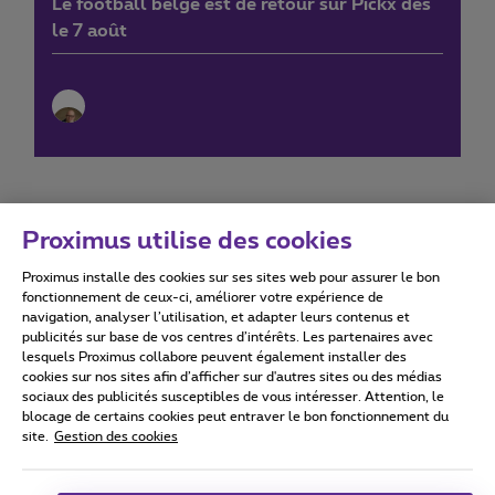
Le football belge est de retour sur Pickx dès
le 7 août
Proximus utilise des cookies
Proximus installe des cookies sur ses sites web pour assurer le bon
Conditions d'utilisation
Accessibility statement
fonctionnement de ceux-ci, améliorer votre expérience de
navigation, analyser l’utilisation, et adapter leurs contenus et
publicités sur base de vos centres d’intérêts. Les partenaires avec
lesquels Proximus collabore peuvent également installer des
cookies sur nos sites afin d’afficher sur d'autres sites ou des médias
sociaux des publicités susceptibles de vous intéresser. Attention, le
Tous droits réservés. ©
2026
Proximus
blocage de certains cookies peut entraver le bon fonctionnement du
site.
Gestion des cookies
Conditions générales, info consommateur
Liste des prix et tarifs
Accessibilité
Vie privée
Politique de gestion des cookies
Cookie manager