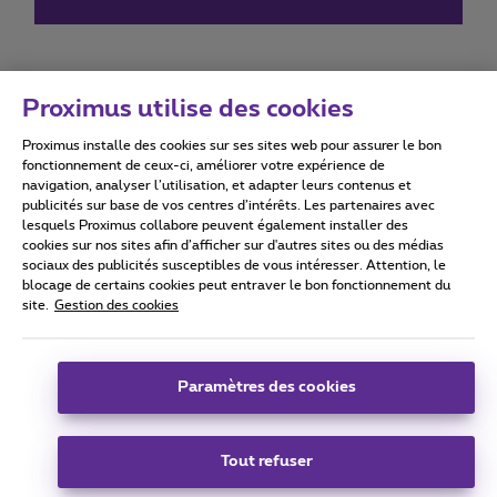
Proximus utilise des cookies
Proximus installe des cookies sur ses sites web pour assurer le bon
Conditions d'utilisation
Accessibility statement
fonctionnement de ceux-ci, améliorer votre expérience de
navigation, analyser l’utilisation, et adapter leurs contenus et
publicités sur base de vos centres d’intérêts. Les partenaires avec
lesquels Proximus collabore peuvent également installer des
cookies sur nos sites afin d’afficher sur d'autres sites ou des médias
sociaux des publicités susceptibles de vous intéresser. Attention, le
Tous droits réservés. ©
2026
Proximus
blocage de certains cookies peut entraver le bon fonctionnement du
site.
Gestion des cookies
Conditions générales, info consommateur
Liste des prix et tarifs
Accessibilité
Vie privée
Politique de gestion des cookies
Cookie manager
Coordonnées de l’entreprise
Paramètres des cookies
Ce site a été créé et est géré conformément au droit belge.
Boulevard du Roi Albert II 27 - B-1030 Bruxelles.
Tout refuser