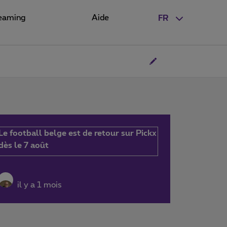
eaming
Aide
FR
Le football belge est de retour sur Pickx
dès le 7 août
il y a 1 mois