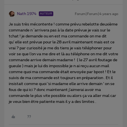
Nath 1974
Forum|Forum|4 years ago
AUTEUR
Je suis très mécontente ! comme prévu rebelotte deuxième
commande n ´arrivera pas à la date prévue je vais sur le
tchat ! je demande ou en est ma commande on me dit
qu’ elle est prévue pour le 28 avril maintenant mais est ce
vrai ? par curiosité je me dis tiens je vais téléphoner pour
voir se que l’on va me dire et là au téléphone on me dit votre
commande arrive demain madame ! ( le 27 avril foutage de
gueule ) mais je lui dis impossible je n ai reçu aucun mail
comme quoi ma commande était envoyée par bpost ! Et le
suivis de ma commande est toujours en préparation . Et il
insistait comme quoi ‘si madame elle arrive demain ‘ on se
fous de qui ici ? donc maintenant j’aimerai avoir ma
commande le plus vite possible ou alors ça va aller mal car
je veux bien être patiente mais il y a des limites .