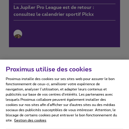
La Jupiler Pro League est de retour :
consultez le calendrier sportif Pickx
Proximus utilise des cookies
Proximus installe des cookies sur ses sites web pour assurer le bon
Conditions d'utilisation
Accessibility statement
fonctionnement de ceux-ci, améliorer votre expérience de
navigation, analyser l’utilisation, et adapter leurs contenus et
publicités sur base de vos centres d’intérêts. Les partenaires avec
lesquels Proximus collabore peuvent également installer des
cookies sur nos sites afin d’afficher sur d'autres sites ou des médias
sociaux des publicités susceptibles de vous intéresser. Attention, le
Tous droits réservés. ©
2026
Proximus
blocage de certains cookies peut entraver le bon fonctionnement du
site.
Gestion des cookies
Conditions générales, info consommateur
Liste des prix et tarifs
Accessibilité
Vie privée