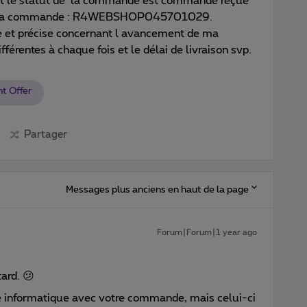
 et le statut de la commande est commande reçue
de la commande : R4WEBSHOP045701029.
re et précise concernant l avancement de ma
érentes à chaque fois et le délai de livraison svp.
nt Offer
Partager
Messages plus anciens en haut de la page
Forum|Forum|1 year ago
ard. 😕
 informatique avec votre commande, mais celui-ci