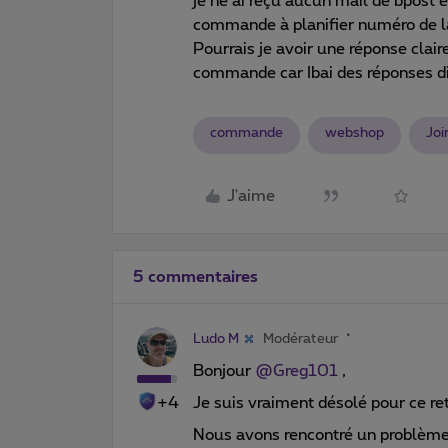
je ne ai reçu aucun mail de bpost
commande à planifier numéro 
Pourrais je avoir une réponse clai
commande car Ibai des réponses diff
commande
webshop
Joi
J'aime
5 commentaires
Ludo M
Modérateur
Bonjour
@Greg101
,
+4
Je suis vraiment désolé pour ce ret
Nous avons rencontré un problème