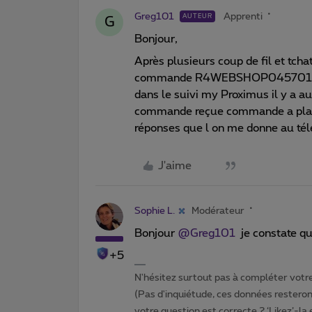
Greg101
Apprenti
AUTEUR
G
Bonjour,
Après plusieurs coup de fil et tch
commande R4WEBSHOP045701029 m
dans le suivi my Proximus il y a 
commande reçue commande a plani
réponses que l on me donne au télé
J'aime
Sophie L.
Modérateur
Bonjour
@Greg101
je constate que
+5
N'hésitez surtout pas à compléter votre 
(Pas d'inquiétude, ces données resteront
votre question est correcte ? ‘Likez’-la