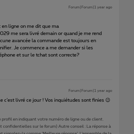
Forum|Forum|1 year ago
at en ligne on me dit que ma
e sera livré demain or quand je me rend
aucune avancée la commande est toujours en
fier. Je commence a me demander si les
phone et sur le tchat sont correcte?
Forum|Forum|1 year ago
 c’est livré ce jour ! Vos inquiétudes sont finies 😉
profil en indiquant votre numéro de ligne ou de client.
 confidentielles sur le forum) Autre conseil : La réponse à
 et signalez-la comme ‘Meilleure réponse’. L’ensemble de la