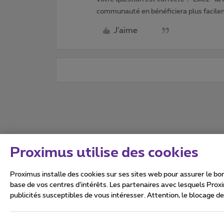
communauté en bénéficiera plus facile
J'aime
Proximus utilise des cookies
Proximus installe des cookies sur ses sites web pour assurer le bon
base de vos centres d’intérêts. Les partenaires avec lesquels Prox
publicités susceptibles de vous intéresser. Attention, le blocage d
Tous droits réservés. ©
2026
Conditions générales, info 
Vie privée
Politique de ge