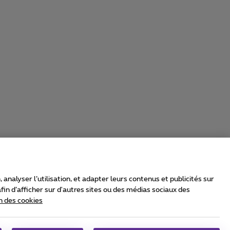
nalyser l’utilisation, et adapter leurs contenus et publicités sur
in d’afficher sur d'autres sites ou des médias sociaux des
n des cookies
rrier & Wholesale Solutions