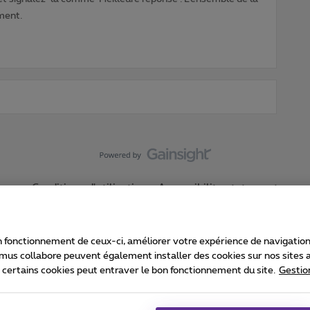
ment.
Conditions d'utilisation
Accessibility statement
 fonctionnement de ceux-ci, améliorer votre expérience de navigation, a
imus collabore peuvent également installer des cookies sur nos sites af
e certains cookies peut entraver le bon fonctionnement du site.
Gestio
Proximus
consommateur
Liste des prix et tarifs
Accessibilité
stion des cookies
Cookie manager
Coordonnées de l’entreprise
Ca