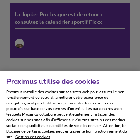
La Jupiler Pro League est de retour :
consultez le calendrier sportif Pickx
Proximus utilise des cookies
Proximus installe des cookies sur ses sites web pour assurer le bon
Conditions d'utilisation
Accessibility statement
fonctionnement de ceux-ci, améliorer votre expérience de
navigation, analyser l’utilisation, et adapter leurs contenus et
publicités sur base de vos centres d’intérêts. Les partenaires avec
lesquels Proximus collabore peuvent également installer des
cookies sur nos sites afin d’afficher sur d'autres sites ou des médias
sociaux des publicités susceptibles de vous intéresser. Attention, le
Tous droits réservés. ©
2026
Proximus
blocage de certains cookies peut entraver le bon fonctionnement du
site.
Gestion des cookies
Conditions générales, info consommateur