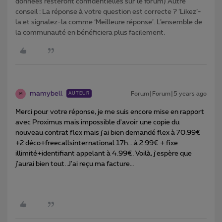
données resteront confidentielles sur le forum) Autre
conseil : La réponse à votre question est correcte ? ‘Likez’-
la et signalez-la comme ‘Meilleure réponse’. L’ensemble de
la communauté en bénéficiera plus facilement.
mamybell
Forum|Forum|5 years ago
AUTEUR
M
Merci pour votre réponse, je me suis encore mise en rapport
avec Proximus mais impossible d'avoir une copie du
nouveau contrat flex mais j'ai bien demandé flex à 70.99€
+2 déco+freecallsinternational 17h....à 2.99€ + fixe
illimité+identifiant appelant à 4.99€. Voilà, j'espère que
j'aurai bien tout. J'ai reçu ma facture…