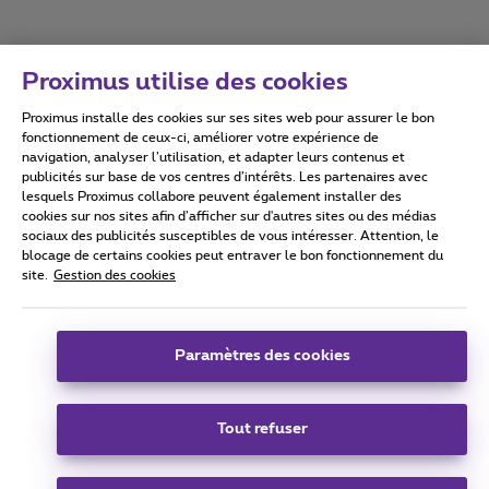
Proximus utilise des cookies
Proximus installe des cookies sur ses sites web pour assurer le bon
Conditions d'utilisation
Accessibility statement
fonctionnement de ceux-ci, améliorer votre expérience de
navigation, analyser l’utilisation, et adapter leurs contenus et
publicités sur base de vos centres d’intérêts. Les partenaires avec
lesquels Proximus collabore peuvent également installer des
cookies sur nos sites afin d’afficher sur d'autres sites ou des médias
sociaux des publicités susceptibles de vous intéresser. Attention, le
Tous droits réservés. ©
2026
Proximus
blocage de certains cookies peut entraver le bon fonctionnement du
site.
Gestion des cookies
Conditions générales, info consommateur
Liste des prix et tarifs
Accessibilité
Vie privée
Politique de gestion des cookies
Cookie manager
Coordonnées de l’entreprise
Paramètres des cookies
Ce site a été créé et est géré conformément au droit belge.
Boulevard du Roi Albert II 27 - B-1030 Bruxelles.
Tout refuser
Carrier & Wholesale Solutions