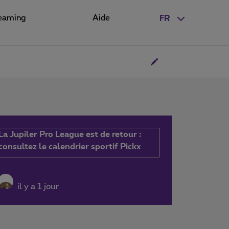
eaming
Aide
FR
La Jupiler Pro League est de retour :
consultez le calendrier sportif Pickx
il y a 1 jour