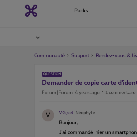
Packs
Communauté
Support
Rendez-vous & liv
QUESTION
Demander de copie carte d'ident
Forum|Forum|4 years ago
1 commentaire
V.Gijsel
Néophyte
V
Bonjour,
J'ai commandé hier un smartphone