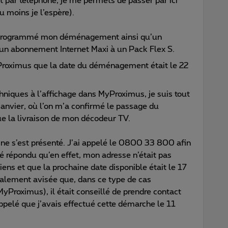
t par téléphone, je me permets de passer par ici
u moins je l’espère).
i programmé mon déménagement ainsi qu’un
un abonnement Internet Maxi à un Pack Flex S.
yProximus que la date du déménagement était le 22
iques à l’affichage dans MyProximus, je suis tout
anvier, où l’on m’a confirmé le passage du
e la livraison de mon décodeur TV.
e s’est présenté. J’ai appelé le 0800 33 800 afin
té répondu qu’en effet, mon adresse n’était pas
ens et que la prochaine date disponible était le 17
également avisée que, dans ce type de cas
yProximus), il était conseillé de prendre contact
appelé que j’avais effectué cette démarche le 11