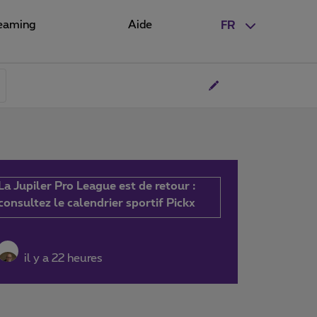
eaming
Aide
FR
La Jupiler Pro League est de retour :
consultez le calendrier sportif Pickx
il y a 22 heures