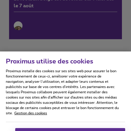
le 7 août
Proximus utilise des cookies
Proximus installe des cookies sur ses sites web pour assurer le bon
Conditions d'utilisation
Accessibility statement
fonctionnement de ceux-ci, améliorer votre expérience de
navigation, analyser l’utilisation, et adapter leurs contenus et
publicités sur base de vos centres d’intérêts. Les partenaires avec
lesquels Proximus collabore peuvent également installer des
cookies sur nos sites afin d’afficher sur d'autres sites ou des médias
sociaux des publicités susceptibles de vous intéresser. Attention, le
Tous droits réservés. ©
2026
Proximus
blocage de certains cookies peut entraver le bon fonctionnement du
site.
Gestion des cookies
Conditions générales, info consommateur
Liste des prix et tarifs
Accessibilité
Vie privée
Politique de gestion des cookies
Cookie manager