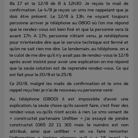
8à 17 et le 12/8 de 8 à 12h30. Je reçois le mail de
confirmation. Le 4/8 je reçois un sms me rappelant que je
dois être présent. Le 12/8 à 13h, ne voyant toujours
personne arriver je téléphone au 0800 où l’on me répond
que le rendez-vous est bien fixé et que la personne sera là
avant 17h. A 17h, personne n’étant venu, je retéléphone
pour m’entendre dire que le service technique est fermé et
qu’on ne sait rien me dire. Le lendemain, au téléphone, on a
le culot de me dire qu’il n’y avait pas de rendez-vous le 12/8
après avoir insisté pour avoir une explication on me répond
que la seule solution est de reprendre rendez-vous. Ce qui
est fait pour le 20/8 et le 25/8.
Ce 20/8, malgré les mails de confirmation et le sms de
rappel reçu hier je n’ai de nouveau vu personne venir.
Au téléphone (0800) il est impossible d’avoir une
explication, la seule chose qu’ils savent faire, c’est fixer des
rendez-vous vu qu’ils n’ont accès à rien. Le sms venant de
« constructel partenaire Unifiber » j’ai essayé de joindre
constructel (065 22 11 30) mais le numéro est non
attribué, ainsi que unifiber « on va faire remonter
l’information » (même réponse qu’il y a 15 jours). Je