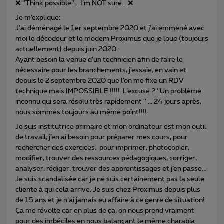
❌ ‘’Think possible’’... I’m NOT sure... ❌
Je m’explique:
J’ai déménagé le 1er septembre 2020 et j’ai emmené avec
moi le décodeur et le modem Proximus que je loue (toujours
actuellement) depuis juin 2020.
Ayant besoin la venue d’un technicien afin de faire le
nécessaire pour les branchements, j’essaie, en vain et
depuis le 2 septembre 2020 que l’on me fixe un RDV
technique mais IMPOSSIBLE !!!!! L’excuse ? ‘’Un problème
inconnu qui sera résolu très rapidement ‘’ ... 24 jours après,
nous sommes toujours au même point!!!!
Je suis institutrice primaire et mon ordinateur est mon outil
de travail; j’en ai besoin pour préparer mes cours, pour
rechercher des exercices, pour imprimer, photocopier,
modifier, trouver des ressources pédagogiques, corriger,
analyser, rédiger, trouver des apprentissages et j’en passe...
Je suis scandalisée car je ne suis certainement pas la seule
cliente à qui cela arrive. Je suis chez Proximus depuis plus
de 15 ans et je n’ai jamais eu affaire à ce genre de situation!
Ça me révolte car en plus de ça, on nous prend vraiment
pour des imbéciles en nous balançant le même charabia