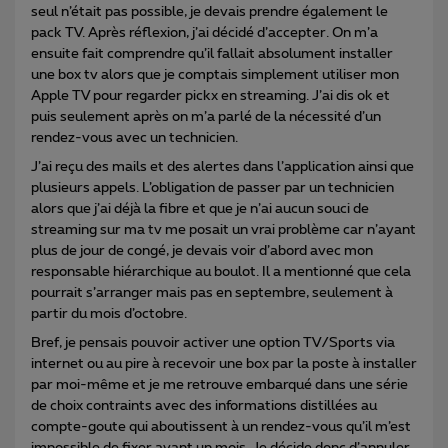
seul n’était pas possible, je devais prendre également le
pack TV. Après réflexion, j’ai décidé d’accepter. On m’a
ensuite fait comprendre qu’il fallait absolument installer
une box tv alors que je comptais simplement utiliser mon
Apple TV pour regarder pickx en streaming. J’ai dis ok et
puis seulement après on m’a parlé de la nécessité d’un
rendez-vous avec un technicien.
J’ai reçu des mails et des alertes dans l’application ainsi que
plusieurs appels. L’obligation de passer par un technicien
alors que j’ai déjà la fibre et que je n’ai aucun souci de
streaming sur ma tv me posait un vrai problème car n’ayant
plus de jour de congé, je devais voir d’abord avec mon
responsable hiérarchique au boulot. Il a mentionné que cela
pourrait s’arranger mais pas en septembre, seulement à
partir du mois d’octobre.
Bref, je pensais pouvoir activer une option TV/Sports via
internet ou au pire à recevoir une box par la poste à installer
par moi-même et je me retrouve embarqué dans une série
de choix contraints avec des informations distillées au
compte-goute qui aboutissent à un rendez-vous qu’il m’est
impossible de fixer avant un mois. Je décide donc d’annuler