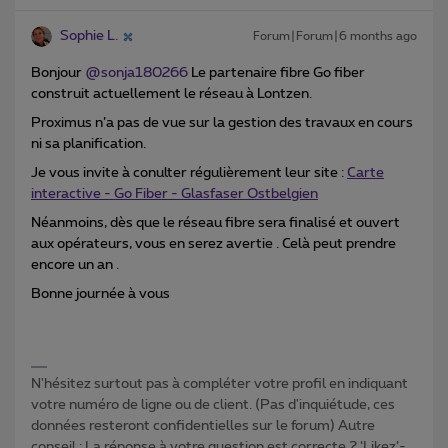
Sophie L.
Forum|Forum|6 months ago
Bonjour ​
@sonja180266
Le partenaire fibre Go fiber
construit actuellement le réseau à Lontzen.
Proximus n’a pas de vue sur la gestion des travaux en cours
ni sa planification.
Je vous invite à conulter régulièrement leur site :
Carte
interactive - Go Fiber - Glasfaser Ostbelgien
Néanmoins, dès que le réseau fibre sera finalisé et ouvert
aux opérateurs, vous en serez avertie . Celà peut prendre
encore un an .
Bonne journée à vous
N'hésitez surtout pas à compléter votre profil en indiquant
votre numéro de ligne ou de client. (Pas d'inquiétude, ces
données resteront confidentielles sur le forum) Autre
conseil : La réponse à votre question est correcte ? ‘Likez’-