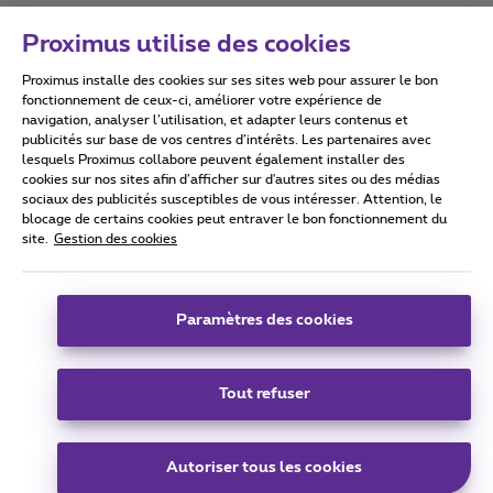
Proximus utilise des cookies
Proximus installe des cookies sur ses sites web pour assurer le bon
Conditions d'utilisation
Accessibility statement
fonctionnement de ceux-ci, améliorer votre expérience de
navigation, analyser l’utilisation, et adapter leurs contenus et
publicités sur base de vos centres d’intérêts. Les partenaires avec
lesquels Proximus collabore peuvent également installer des
cookies sur nos sites afin d’afficher sur d'autres sites ou des médias
sociaux des publicités susceptibles de vous intéresser. Attention, le
Tous droits réservés. ©
2026
Proximus
blocage de certains cookies peut entraver le bon fonctionnement du
site.
Gestion des cookies
Conditions générales, info consommateur
Liste des prix et tarifs
Accessibilité
Vie privée
Politique de gestion des cookies
Cookie manager
Coordonnées de l’entreprise
Paramètres des cookies
Ce site a été créé et est géré conformément au droit belge.
Boulevard du Roi Albert II 27 - B-1030 Bruxelles.
Tout refuser
Carrier & Wholesale Solutions
Autoriser tous les cookies
Proximus Group
|
Telindus