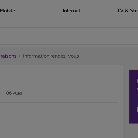
Mobile
Internet
TV & Str
raisons
Information rendez-vous
s
86 vues