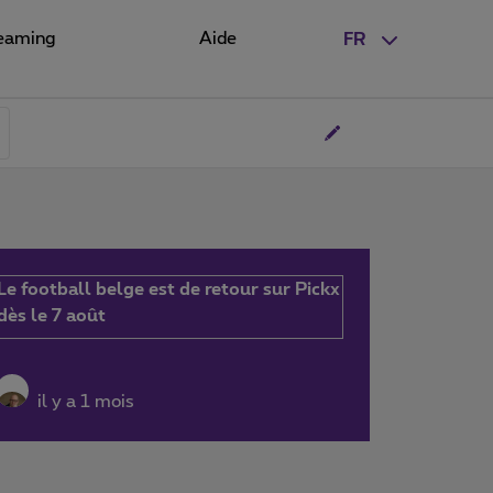
eaming
Aide
FR
Le football belge est de retour sur Pickx
dès le 7 août
il y a 1 mois