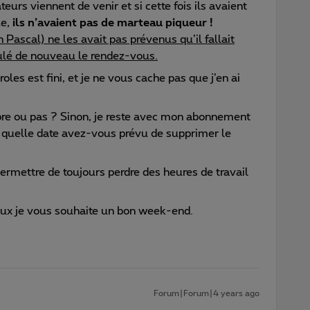
ateurs viennent de venir et si cette fois ils avaient
ue,
ils n’avaient pas de marteau piqueur !
Pascal) ne les avait pas prévenus qu’il fallait
nnulé de nouveau le rendez-vous.
les est fini, et je ne vous cache pas que j’en ai
ibre ou pas ? Sinon, je reste avec mon abonnement
 quelle date avez-vous prévu de supprimer le
rmettre de toujours perdre des heures de travail
ieux je vous souhaite un bon week-end.
Forum|Forum|4 years ago