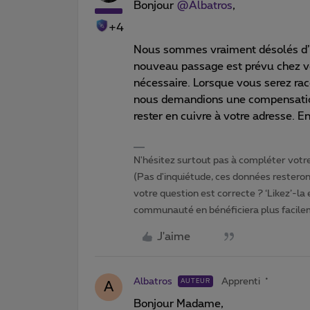
Bonjour
@Albatros
,
+4
Nous sommes vraiment désolés d’a
nouveau passage est prévu chez vou
nécessaire. Lorsque vous serez racc
nous demandions une compensation s
rester en cuivre à votre adresse. 
N'hésitez surtout pas à compléter votre 
(Pas d'inquiétude, ces données resteront
votre question est correcte ? ‘Likez’-la
communauté en bénéficiera plus facile
J'aime
Albatros
Apprenti
AUTEUR
A
Bonjour Madame,