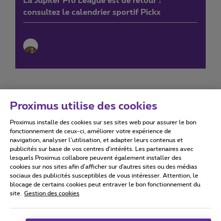
La Jupiler Pro League est de retour :
consultez le calendrier sportif Pickx
Proximus utilise des cookies
Proximus installe des cookies sur ses sites web pour assurer le bon
Conditions d'utilisation
Accessibility statement
fonctionnement de ceux-ci, améliorer votre expérience de
navigation, analyser l’utilisation, et adapter leurs contenus et
publicités sur base de vos centres d’intérêts. Les partenaires avec
lesquels Proximus collabore peuvent également installer des
cookies sur nos sites afin d’afficher sur d'autres sites ou des médias
sociaux des publicités susceptibles de vous intéresser. Attention, le
Tous droits réservés. ©
2026
Proximus
blocage de certains cookies peut entraver le bon fonctionnement du
site.
Gestion des cookies
Conditions générales, info consommateur
Liste des prix et tarifs
Accessibilité
Vie privée
Politique de gestion des cookies
Cookie manager