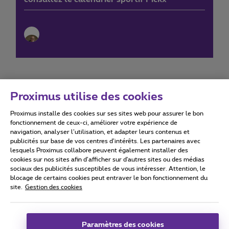
Proximus utilise des cookies
Proximus installe des cookies sur ses sites web pour assurer le bon
Conditions d'utilisation
Accessibility statement
fonctionnement de ceux-ci, améliorer votre expérience de
navigation, analyser l’utilisation, et adapter leurs contenus et
publicités sur base de vos centres d’intérêts. Les partenaires avec
lesquels Proximus collabore peuvent également installer des
cookies sur nos sites afin d’afficher sur d'autres sites ou des médias
sociaux des publicités susceptibles de vous intéresser. Attention, le
Tous droits réservés. ©
2026
Proximus
blocage de certains cookies peut entraver le bon fonctionnement du
site.
Gestion des cookies
Conditions générales, info consommateur
Liste des prix et tarifs
Accessibilité
Vie privée
Politique de gestion des cookies
Cookie manager
Coordonnées de l’entreprise
Paramètres des cookies