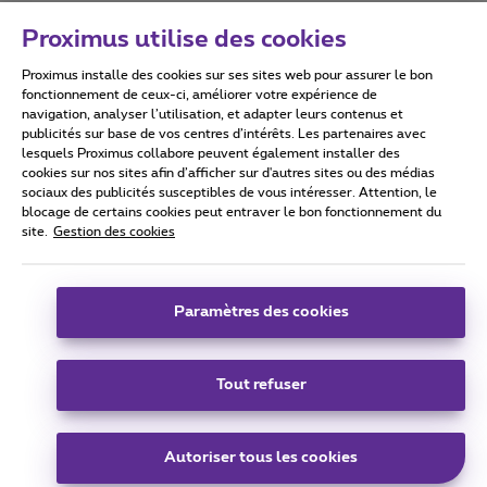
Proximus utilise des cookies
Proximus installe des cookies sur ses sites web pour assurer le bon
Conditions d'utilisation
Accessibility statement
fonctionnement de ceux-ci, améliorer votre expérience de
navigation, analyser l’utilisation, et adapter leurs contenus et
publicités sur base de vos centres d’intérêts. Les partenaires avec
lesquels Proximus collabore peuvent également installer des
cookies sur nos sites afin d’afficher sur d'autres sites ou des médias
sociaux des publicités susceptibles de vous intéresser. Attention, le
Tous droits réservés. ©
2026
Proximus
blocage de certains cookies peut entraver le bon fonctionnement du
site.
Gestion des cookies
Conditions générales, info consommateur
Liste des prix et tarifs
Accessibilité
Vie privée
Politique de gestion des cookies
Cookie manager
Coordonnées de l’entreprise
Paramètres des cookies
Ce site a été créé et est géré conformément au droit belge.
Boulevard du Roi Albert II 27 - B-1030 Bruxelles.
Tout refuser
Carrier & Wholesale Solutions
Autoriser tous les cookies
Proximus Group
|
Telindus
Jobs
|
Sitemap