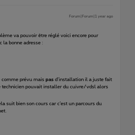
Forum|Forum|1 year ago
blème va pouvoir être réglé voici encore pour
c la bonne adresse :
ssé comme prévu mais
pas
d’installation il a juste fait
 technicien pouvait installer du cuivre/vdsl alors
a suit bien son cours car c’est un parcours du
net.