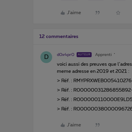
J'aime
12 commentaires
d0x4pr0
Apprenti
AUTEUR
D
voici aussi des preuves que l’adres
meme adresse en 2019 et 2021 :
> Réf. : RMYPRXWEB005410276
> Réf. : R00000031286855892
> Réf. : R000000110000E9LD
> Réf. : R0000003800009672
J'aime