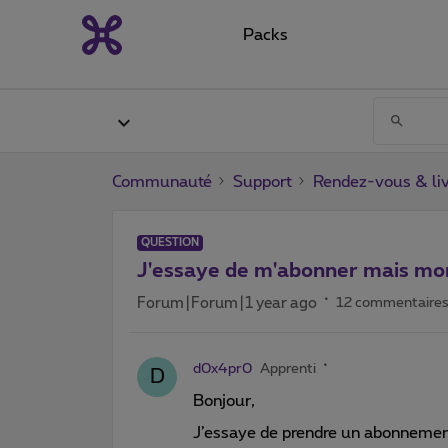
Packs
Communauté
Support
Rendez-vous & liv
QUESTION
J'essaye de m'abonner mais mon
Forum|Forum|1 year ago
12 commentaire
d0x4pr0
Apprenti
D
Bonjour,
J’essaye de prendre un abonnement