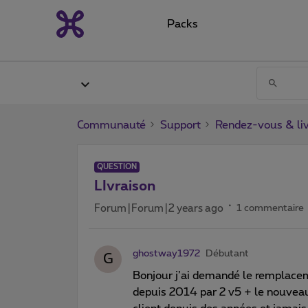
Packs
Communauté
Support
Rendez-vous & liv
QUESTION
LIvraison
Forum|Forum|2 years ago
1 commentaire
ghostway1972
Débutant
G
Bonjour j’ai demandé le remplace
depuis 2014 par 2 v5 + le nouvea