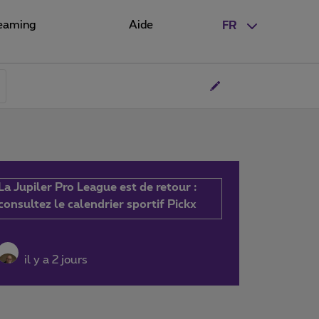
eaming
Aide
FR
La Jupiler Pro League est de retour :
consultez le calendrier sportif Pickx
il y a 2 jours