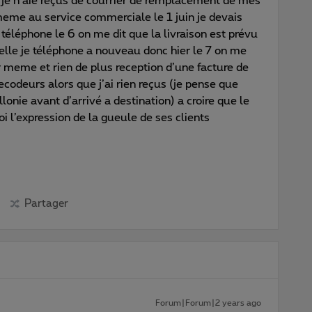
 je n’aie reçus de courrier de remplacement de mes
meme au service commerciale le 1 juin je devais
e téléphone le 6 on me dit que la livraison est prévu
elle je téléphone a nouveau donc hier le 7 on me
r meme et rien de plus reception d’une facture de
odeurs alors que j’ai rien reçus (je pense que
lonie avant d’arrivé a destination) a croire que le
i l’expression de la gueule de ses clients
Partager
Forum|Forum|2 years ago