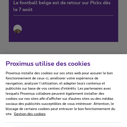
Le football belge est de retour sur Pickx dès
le 7 août
Proximus utilise des cookies
Proximus installe des cookies sur ses sites web pour assurer le bon
Conditions d'utilisation
Accessibility statement
fonctionnement de ceux-ci, améliorer votre expérience de
navigation, analyser l’utilisation, et adapter leurs contenus et
publicités sur base de vos centres d’intérêts. Les partenaires avec
lesquels Proximus collabore peuvent également installer des
cookies sur nos sites afin d’afficher sur d'autres sites ou des médias
sociaux des publicités susceptibles de vous intéresser. Attention, le
Tous droits réservés. ©
2026
Proximus
blocage de certains cookies peut entraver le bon fonctionnement du
site.
Gestion des cookies
Conditions générales, info consommateur
Liste des prix et tarifs
Accessibilité
Vie privée
Politique de gestion des cookies
Cookie manager