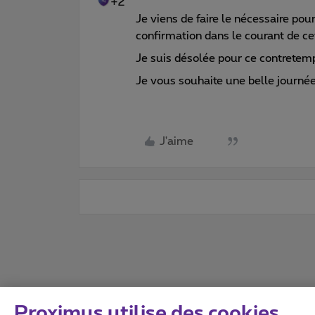
+2
Je viens de faire le nécessaire po
confirmation dans le courant de ce
Je suis désolée pour ce contretem
Je vous souhaite une belle journé
J'aime
Proximus utilise des cookies