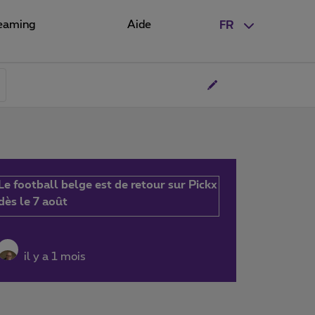
eaming
Aide
FR
Le football belge est de retour sur Pickx
dès le 7 août
il y a 1 mois