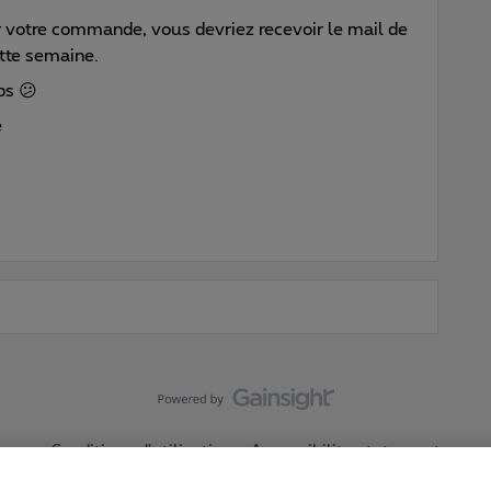
ur votre commande, vous devriez recevoir le mail de
tte semaine.
ps 😕
e
Conditions d'utilisation
Accessibility statement