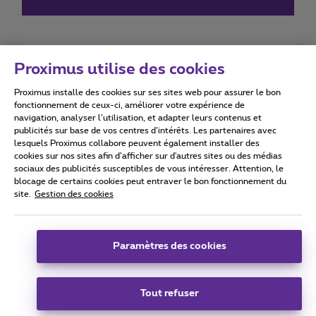
Proximus utilise des cookies
Proximus installe des cookies sur ses sites web pour assurer le bon
Conditions d'utilisation
Accessibility statement
fonctionnement de ceux-ci, améliorer votre expérience de
navigation, analyser l’utilisation, et adapter leurs contenus et
publicités sur base de vos centres d’intérêts. Les partenaires avec
lesquels Proximus collabore peuvent également installer des
cookies sur nos sites afin d’afficher sur d'autres sites ou des médias
sociaux des publicités susceptibles de vous intéresser. Attention, le
Tous droits réservés. ©
2026
Proximus
blocage de certains cookies peut entraver le bon fonctionnement du
site.
Gestion des cookies
Conditions générales, info consommateur
Liste des prix et tarifs
Accessibilité
Vie privée
Politique de gestion des cookies
Cookie manager
Coordonnées de l’entreprise
Paramètres des cookies
Ce site a été créé et est géré conformément au droit belge.
Boulevard du Roi Albert II 27 - B-1030 Bruxelles.
Tout refuser