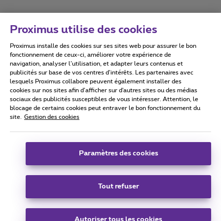
Proximus utilise des cookies
Proximus installe des cookies sur ses sites web pour assurer le bon
Conditions d'utilisation
Accessibility statement
fonctionnement de ceux-ci, améliorer votre expérience de
navigation, analyser l’utilisation, et adapter leurs contenus et
publicités sur base de vos centres d’intérêts. Les partenaires avec
lesquels Proximus collabore peuvent également installer des
cookies sur nos sites afin d’afficher sur d'autres sites ou des médias
sociaux des publicités susceptibles de vous intéresser. Attention, le
Tous droits réservés. ©
2026
Proximus
blocage de certains cookies peut entraver le bon fonctionnement du
site.
Gestion des cookies
Conditions générales, info consommateur
Liste des prix et tarifs
Accessibilité
Vie privée
Politique de gestion des cookies
Cookie manager
Coordonnées de l’entreprise
Paramètres des cookies
Ce site a été créé et est géré conformément au droit belge.
Boulevard du Roi Albert II 27 - B-1030 Bruxelles.
Tout refuser
Carrier & Wholesale Solutions
Autoriser tous les cookies
Proximus Group
|
Telindus