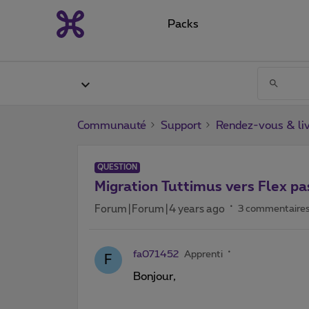
Packs
Communauté
Support
Rendez-vous & liv
QUESTION
Migration Tuttimus vers Flex pas
Forum|Forum|4 years ago
3 commentaire
fa071452
Apprenti
F
Bonjour,