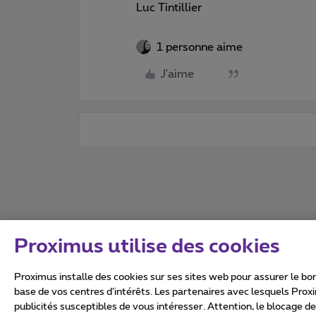
Luc Tintillier
1 personne aime
J'aime
Proximus utilise des cookies
Proximus installe des cookies sur ses sites web pour assurer le bon
base de vos centres d’intérêts. Les partenaires avec lesquels Prox
publicités susceptibles de vous intéresser. Attention, le blocage d
Tous droits réservés. ©
2026