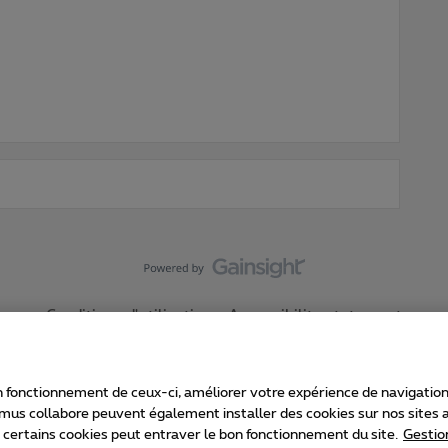
Conditions d'utilisation
Accessibility statement
 fonctionnement de ceux-ci, améliorer votre expérience de navigation, a
imus collabore peuvent également installer des cookies sur nos sites af
e certains cookies peut entraver le bon fonctionnement du site.
Gestio
Proximus