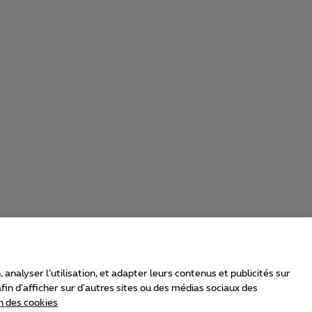
nalyser l’utilisation, et adapter leurs contenus et publicités sur
in d’afficher sur d'autres sites ou des médias sociaux des
n des cookies