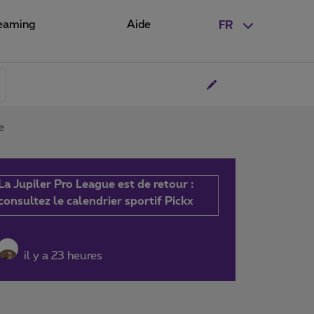
eaming
Aide
FR
e
La Jupiler Pro League est de retour :
consultez le calendrier sportif Pickx
il y a 23 heures