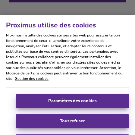
Proximus utilise des cookies
Proximus installe des cookies sur ses sites web pour assurer le bon
Conditions d'utilisation
Accessibility statement
fonctionnement de ceux-ci, améliorer votre expérience de
navigation, analyser l’utilisation, et adapter leurs contenus et
publicités sur base de vos centres d’intérêts. Les partenaires avec
lesquels Proximus collabore peuvent également installer des
cookies sur nos sites afin d’afficher sur d'autres sites ou des médias
sociaux des publicités susceptibles de vous intéresser. Attention, le
Tous droits réservés. ©
2026
Proximus
blocage de certains cookies peut entraver le bon fonctionnement du
site.
Gestion des cookies
Conditions générales, info consommateur
Liste des prix et tarifs
Accessibilité
Vie privée
Politique de gestion des cookies
Cookie manager
Coordonnées de l’entreprise
Paramètres des cookies
Ce site a été créé et est géré conformément au droit belge.
Boulevard du Roi Albert II 27 - B-1030 Bruxelles.
Tout refuser