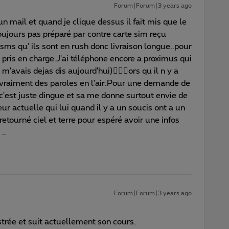
Forum|Forum|3 years ago
un mail et quand je clique dessus il fait mis que le
oujours pas préparé par contre carte sim reçu
 sms qu' ils sont en rush donc livraison longue..pour
it pris en charge.J'ai téléphone encore a proximus qui
'avais dejas dis aujourd'hui)🤦🏼‍♀️ors qu il n y a
vraiment des paroles en l'air.Pour une demande de
 c'est juste dingue et sa me donne surtout envie de
eur actuelle qui lui quand il y a un soucis ont a un
 retourné ciel et terre pour espéré avoir une infos
..
Forum|Forum|3 years ago
trée et suit actuellement son cours.