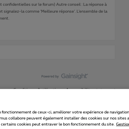
 confidentielles sur le forum) Autre conseil : La réponse à
 et signalez-la comme ‘Meilleure réponse’. L’ensemble de la
ment.
Conditions d'utilisation
Accessibility statement
 fonctionnement de ceux-ci, améliorer votre expérience de navigation, a
imus collabore peuvent également installer des cookies sur nos sites af
e certains cookies peut entraver le bon fonctionnement du site.
Gestio
Proximus