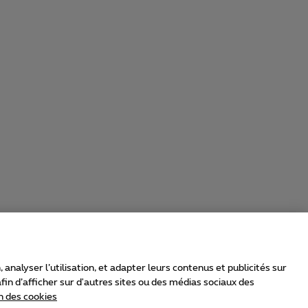
nalyser l’utilisation, et adapter leurs contenus et publicités sur
in d’afficher sur d'autres sites ou des médias sociaux des
n des cookies