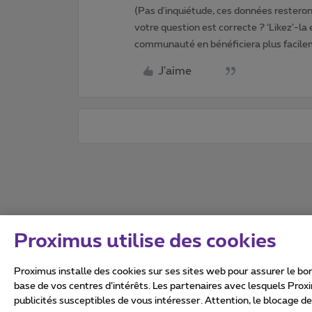
(Pas d'inquiétude, ces données resteront
votre question est correcte ? ‘Likez’-la
communauté en bénéficiera plus facile
J'aime
Proximus utilise des cookies
Proximus installe des cookies sur ses sites web pour assurer le bon
base de vos centres d’intérêts. Les partenaires avec lesquels Prox
publicités susceptibles de vous intéresser. Attention, le blocage d
Tous droits réservés. ©
2026