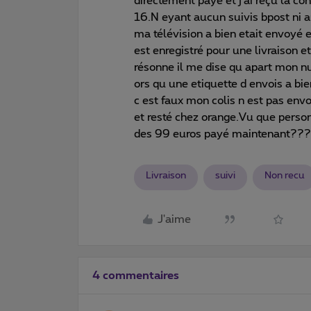
directement payé et j'ai reçu la co
16.N eyant aucun suivis bpost ni a
ma télévision a bien etait envoyé 
est enregistré pour une livraison
résonne il me dise qu apart mon n
ors qu une etiquette d envois a bien
c est faux mon colis n est pas env
et resté chez orange.Vu que pers
des 99 euros payé maintenant???
Livraison
suivi
Non recu
J'aime
4 commentaires