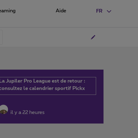
eaming
Aide
FR
La Jupiler Pro League est de retour :
consultez le calendrier sportif Pickx
il y a 22 heures