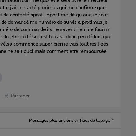
nfirmation comme quoi elle sera livré le mercredi
utre j'ai contacté proximus qui me confirme que
et de contacté bpost .Bpost me dit qu aucun colis
 et de demandé me numéro de suivis a proximus,je
uméro de commande ils ne savent rien me fournir
 du etre collé si c est le cas.. donc j en déduis que
oyé,sa commence super bien je vais tout résiliées
onne ne sait quoi mais comment etre remboursée
Partager
Messages plus anciens en haut de la page