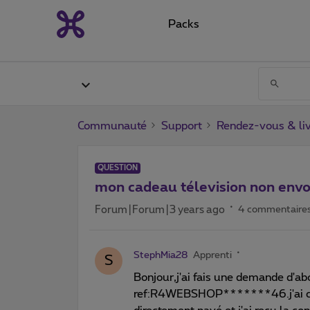
Packs
Communauté
Support
Rendez-vous & liv
QUESTION
mon cadeau télevision non env
Forum|Forum|3 years ago
4 commentaire
StephMia28
Apprenti
S
Bonjour,j'ai fais une demande d'a
ref:R4WEBSHOP*******46.j'ai choi