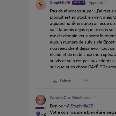
StephMia28
Apprenti
AUTEUR
S
Pas de réponses super ...j'ai reçue 
produit est en stock en vert mais t
aujourd hui😆 ensuite j ai recue un
sa il faudrais dejas que le colis so
me dit demain vous serez livré(ont m
aucun numero de suivis via Bpost 
nouveau client dejas avoir tout sa
résilié et de resté chez mon opérat
suivis et se n est pas aux clients a
sur quelques chose PAYÉ 99euros 
J'aime
CarolineC
Modérateur
Bonjour
@StephMia28
Votre commande a bien été enregis
+2