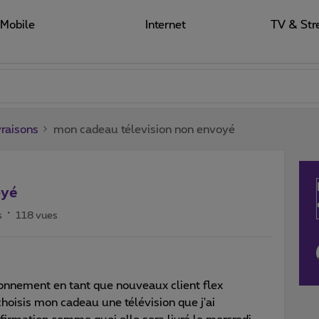
Mobile
Internet
TV & Str
raisons
mon cadeau télevision non envoyé
oyé
s
118 vues
bonnement en tant que nouveaux client flex
sis mon cadeau une télévision que j'ai