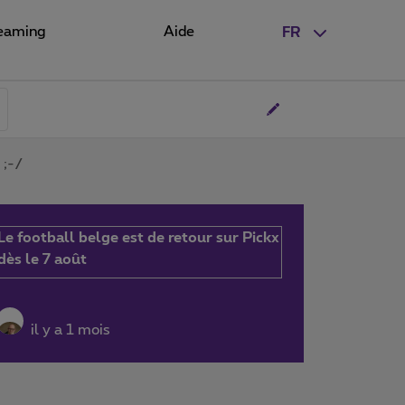
eaming
Aide
FR
 ;-/
Le football belge est de retour sur Pickx
dès le 7 août
il y a 1 mois