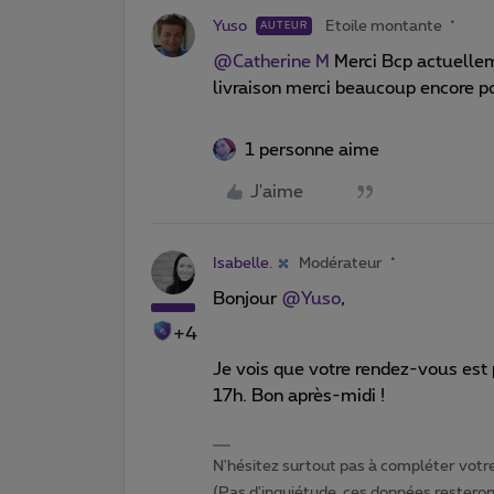
Yuso
Etoile montante
AUTEUR
@Catherine M
Merci Bcp actuellem
livraison merci beaucoup encore p
1 personne aime
J'aime
Isabelle.
Modérateur
Bonjour
@Yuso
,
+4
Je vois que votre rendez-vous est 
17h. Bon après-midi !
N'hésitez surtout pas à compléter votre 
(Pas d'inquiétude, ces données resteront