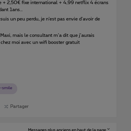
+ 2,50€ fixe international + 4,99 netflix 4 écrans
dant 1ans…
e suis un peu perdu, je n’est pas envie d’avoir de
t Maxi, mais le consultant m’a dit que j’aurais
lé chez moi avec un wifi booster gratuit
-smile
Partager
Messages plus anciens en haut de la page