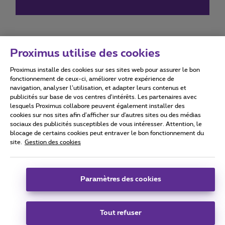
Proximus utilise des cookies
Proximus installe des cookies sur ses sites web pour assurer le bon
Conditions d'utilisation
Accessibility statement
fonctionnement de ceux-ci, améliorer votre expérience de
navigation, analyser l’utilisation, et adapter leurs contenus et
publicités sur base de vos centres d’intérêts. Les partenaires avec
lesquels Proximus collabore peuvent également installer des
cookies sur nos sites afin d’afficher sur d'autres sites ou des médias
sociaux des publicités susceptibles de vous intéresser. Attention, le
Tous droits réservés. ©
2026
Proximus
blocage de certains cookies peut entraver le bon fonctionnement du
site.
Gestion des cookies
Conditions générales, info consommateur
Liste des prix et tarifs
Accessibilité
Vie privée
Politique de gestion des cookies
Cookie manager
Coordonnées de l’entreprise
Paramètres des cookies
Ce site a été créé et est géré conformément au droit belge.
Boulevard du Roi Albert II 27 - B-1030 Bruxelles.
Tout refuser