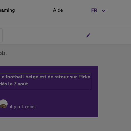
eaming
Aide
FR
ois.
Le football belge est de retour sur Pickx
dès le 7 août
il y a 1 mois