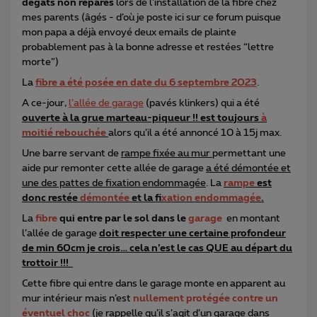
dégâts non réparés
lors de l’installation de la fibre chez
mes parents (âgés - d’où je poste ici sur ce forum puisque
mon papa a déjà envoyé deux emails de plainte
probablement pas à la bonne adresse et restées “lettre
morte”)
La
fibre a été posée en date du 6 septembre 2023
.
A ce-jour,
l’allée de garage
(pavés klinkers) qui a été
ouverte à la grue marteau-piqueur !! est toujours
à
moitié rebouchée
alors qu’il a été annoncé 10 à 15j max.
Une barre servant de
rampe fixée au mur
permettant une
aide pur remonter cette allée de garage
a été démontée et
une des pattes de fixation endommagée
. La
rampe
est
donc restée
démontée
et la f
ixation endommagée
.
La
fibre
qui entre par le sol dans le
garage
en montant
l’allée de garage
doit respecter une certaine profondeur
de min 60cm je crois… cela n’est le cas QUE au départ du
trottoir !!!
Cette fibre qui entre dans le garage monte en apparent au
mur intérieur mais n’est
nullement protégée contre un
éventuel choc
(je rappelle qu’il s’agit d’un garage dans