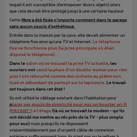
lequel il est susceptible d’entreposer divers objets) alors
que cela devrait être protégé jusqu’à une certaine hauteur.
Cette
fibre a été fixée n’importe comment dans le garage
sans aucun soucis d’esthétique.
Entrée dans la maison par la cave, elle devait alimenter un
téléphone fixe ainsi qu’une TV et Internet.
Le téléphone
fixe ne fonctionne plus (la prise principale où était
disposé le téléphone).
Dans le
salon où se trouvait la prise TV actuelle
, les
ouvriers ont
cassé la place d’un double-boitier pour rien
puis l’ont rebouché comme des cochons au plâtre non
lissé et débordant de partout sur la tapisserie
. Le travail
est toujours dans cet état !
Ils ont utilisé le câblage existant dans l’habitation pour
p
lacer par soucis de simplicité pour eux un booster wi-fi
(PAYANT !)
à l’étage
(là où se trouvait le modem - qu’ils
ont décidé me mettre au rdv près de la TV - plus simple
pour eux)
mais puisqu’ils ne disposaient
vraisemblablement pas d’un petit câble de connexion
extérieur suffisamment long, ils n’ont pas pu le refixer à