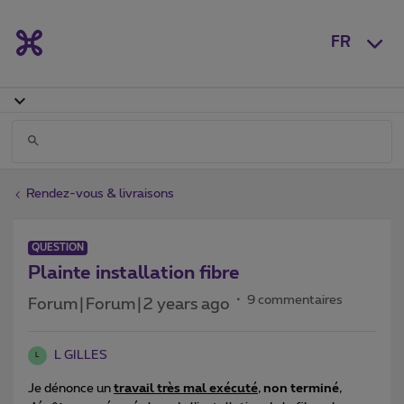
FR
Rendez-vous & livraisons
QUESTION
Plainte installation fibre
9 commentaires
Forum|Forum|2 years ago
L GILLES
L
Je dénonce un
travail très mal exécuté
,
non terminé
,