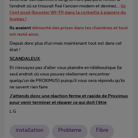
l’endroit où se trouvait fixé l’ancien modem et devinez….
ils
l’ont posé (booster WI-FI) dans la corbeille à papiers du
bureau !
Ils avaient
démonté des prises dans les chambres et tout
est resté ainsi.
Depuis donc plus d’un mois maintenant tout est dans cet
état !
SCANDALEUX
.
Et n’essayez pas d’aller vous plaindre en téléboutique (le
seul endroit où vous pouvez réellement rencontrer
quelqu’un de PROXIMUS) puisqu’il vous sera répondu qu’ils
ne savent rien faire
J’attends donc une réaction ferme et rapide de Proximus
pour venir terminer et réparer ce qui doit l’être
L G
installation
Probleme
Fibre