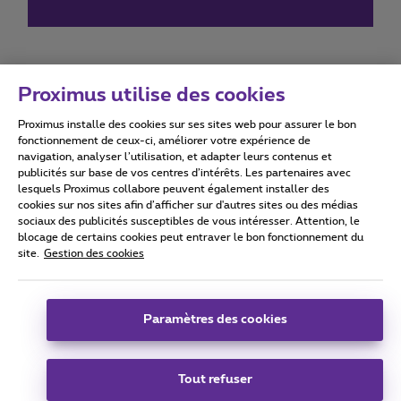
Proximus utilise des cookies
Proximus installe des cookies sur ses sites web pour assurer le bon
Conditions d'utilisation
Accessibility statement
fonctionnement de ceux-ci, améliorer votre expérience de
navigation, analyser l’utilisation, et adapter leurs contenus et
publicités sur base de vos centres d’intérêts. Les partenaires avec
lesquels Proximus collabore peuvent également installer des
cookies sur nos sites afin d’afficher sur d'autres sites ou des médias
sociaux des publicités susceptibles de vous intéresser. Attention, le
Tous droits réservés. ©
2026
Proximus
blocage de certains cookies peut entraver le bon fonctionnement du
site.
Gestion des cookies
Conditions générales, info consommateur
Liste des prix et tarifs
Accessibilité
Vie privée
Politique de gestion des cookies
Cookie manager
Coordonnées de l’entreprise
Paramètres des cookies
Ce site a été créé et est géré conformément au droit belge.
Boulevard du Roi Albert II 27 - B-1030 Bruxelles.
Tout refuser