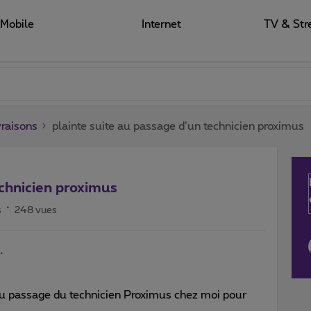
Mobile
Internet
TV & Str
raisons
plainte suite au passage d’un technicien proximus
echnicien proximus
s
248 vues
e au passage du technicien Proximus chez moi pour