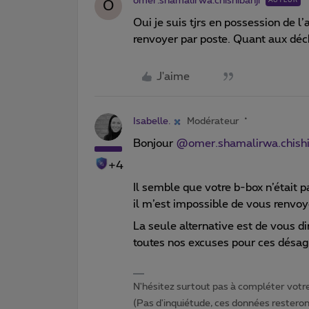
omer.shamalirwa.chishibanji
AUTEUR
O
Oui je suis tjrs en possession de l
renvoyer par poste. Quant aux déche
J'aime
Isabelle.
Modérateur
Bonjour
@omer.shamalirwa.chishi
+4
Il semble que votre b-box n’était p
il m’est impossible de vous renvoye
La seule alternative est de vous di
toutes nos excuses pour ces désag
N'hésitez surtout pas à compléter votre 
(Pas d'inquiétude, ces données resteront