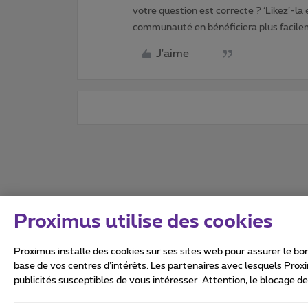
votre question est correcte ? ‘Likez’-la
communauté en bénéficiera plus facile
J'aime
Proximus utilise des cookies
Proximus installe des cookies sur ses sites web pour assurer le bon
base de vos centres d’intérêts. Les partenaires avec lesquels Prox
publicités susceptibles de vous intéresser. Attention, le blocage d
Tous droits réservés. ©
2026
Conditions générales, info 