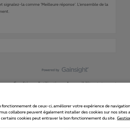
 et signalez-la comme ‘Meilleure réponse’. L’ensemble de la
ment.
Conditions d'utilisation
Accessibility statement
 fonctionnement de ceux-ci, améliorer votre expérience de navigation, a
imus collabore peuvent également installer des cookies sur nos sites af
e certains cookies peut entraver le bon fonctionnement du site.
Gestio
Proximus
consommateur
Liste des prix et tarifs
Accessibilité