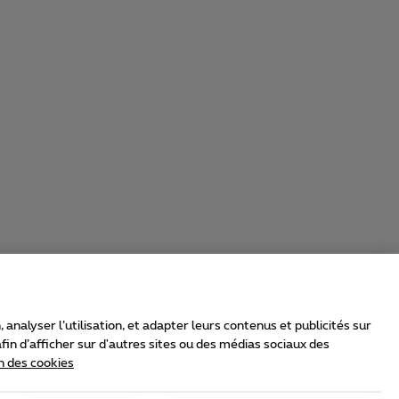
nalyser l’utilisation, et adapter leurs contenus et publicités sur
in d’afficher sur d'autres sites ou des médias sociaux des
n des cookies