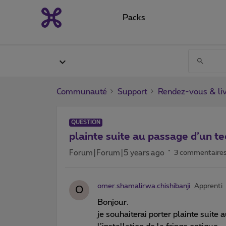
Packs
Communauté
Support
Rendez-vous & liv
QUESTION
plainte suite au passage d’un t
Forum|Forum|5 years ago
3 commentaire
omer.shamalirwa.chishibanji
Apprenti
O
Bonjour.
je souhaiterai porter plainte suit