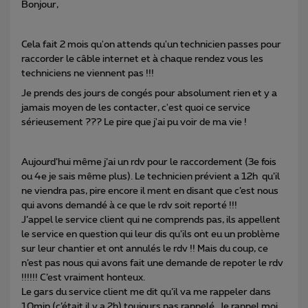
Bonjour,
Cela fait 2 mois qu'on attends qu'un technicien passes pour
raccorder le câble internet et à chaque rendez vous les
techniciens ne viennent pas !!!
Je prends des jours de congés pour absolument rien et y a
jamais moyen de les contacter, c'est quoi ce service
sérieusement ??? Le pire que j'ai pu voir de ma vie !
Aujourd’hui même j’ai un rdv pour le raccordement (3e fois
ou 4e je sais même plus). Le technicien prévient a 12h qu’il
ne viendra pas, pire encore il ment en disant que c’est nous
qui avons demandé à ce que le rdv soit reporté !!!
J’appel le service client qui ne comprends pas, ils appellent
le service en question qui leur dis qu’ils ont eu un problème
sur leur chantier et ont annulés le rdv !! Mais du coup, ce
n’est pas nous qui avons fait une demande de repoter le rdv
!!!!!! C’est vraiment honteux.
Le gars du service client me dit qu’il va me rappeler dans
10min (c’était il y a 2h) toujours pas rappelé. Je rappel moi