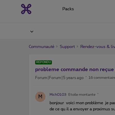
Packs
Communauté
Support
Rendez-vous & liv
RÉPONDU
probleme commande non reçue
Forum|Forum|5 years ago
16 commentair
Mich0103
Etoile montante
M
bonjour voici mon problème je parl
de ce qu il a envoyer a proximus 