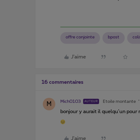
offre conjointe
bpost
coli
J'aime
16 commentaires
Mich0103
Etoile montante
AUTEUR
M
bonjour y aurait il quelqu’un pour m
J'aime