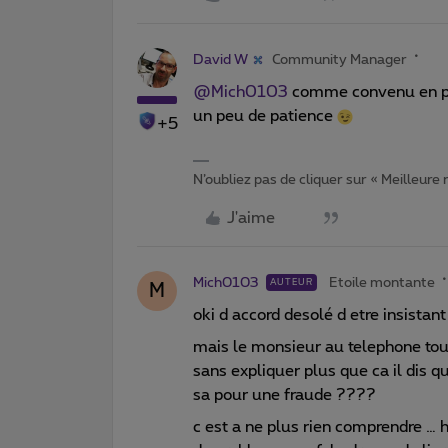
David W
Community Manager
@Mich0103
comme convenu en p
un peu de patience
+5
N’oubliez pas de cliquer sur « Meilleure
J'aime
Mich0103
Etoile montante
AUTEUR
M
oki d accord desolé d etre insistan
mais le monsieur au telephone tou
sans expliquer plus que ca il dis 
sa pour une fraude ????
c est a ne plus rien comprendre … h