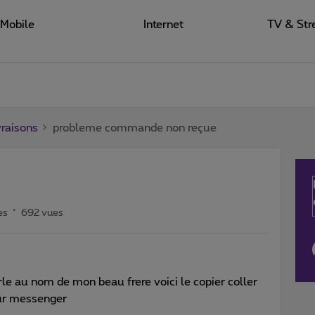
Mobile
Internet
TV & Str
raisons
probleme commande non reçue
es
692 vues
e au nom de mon beau frere voici le copier coller
sur messenger