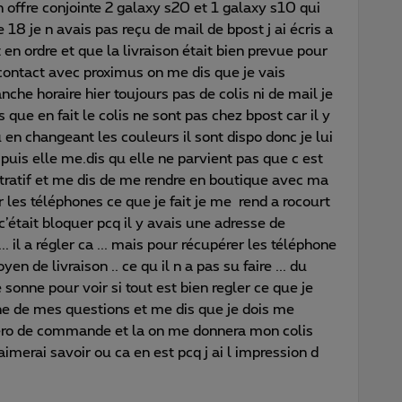
ffre conjointe 2 galaxy s20 et 1 galaxy s10 qui
 18 je n avais pas reçu de mail de bpost j ai écris a
 en ordre et que la livraison était bien prevue pour
 contact avec proximus on me dis que je vais
nche horaire hier toujours pas de colis ni de mail je
que en fait le colis ne sont pas chez bpost car il y
u en changeant les couleurs il sont dispo donc je lui
puis elle me.dis qu elle ne parvient pas que c est
ratif et me dis de me rendre en boutique avec ma
r les téléphones ce que je fait je me rend a rocourt
’était bloquer pcq il y avais une adresse de
.. il a régler ca ... mais pour récupérer les téléphone
n de livraison .. ce qu il n a pas su faire ... du
e sonne pour voir si tout est bien regler ce que je
ne de mes questions et me dis que je dois me
éro de commande et la on me donnera mon colis
 aimerai savoir ou ca en est pcq j ai l impression d