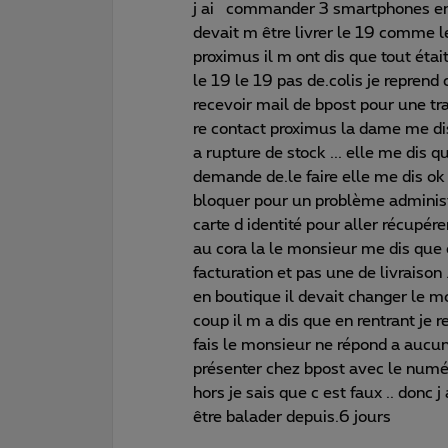
j ai commander 3 smartphones en o
devait m être livrer le 19 comme le
proximus il m ont dis que tout était
le 19 le 19 pas de.colis je reprend
recevoir mail de bpost pour une tra
re contact proximus la dame me dis 
a rupture de stock ... elle me dis q
demande de.le faire elle me dis ok 
bloquer pour un problème administ
carte d identité pour aller récupére
au cora la le monsieur me dis que c
facturation et pas une de livraison .
en boutique il devait changer le moye
coup il m a dis que en rentrant je r
fais le monsieur ne répond a aucu
présenter chez bpost avec le num
hors je sais que c est faux .. donc j
être balader depuis.6 jours