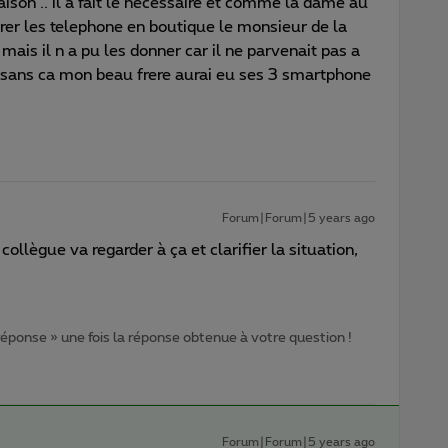
ison .. il a fait le necessaire et comme la dame au
irer les telephone en boutique le monsieur de la
mais il n a pu les donner car il ne parvenait pas a
 sans ca mon beau frere aurai eu ses 3 smartphone
Forum|Forum|5 years ago
llègue va regarder à ça et clarifier la situation,
 réponse » une fois la réponse obtenue à votre question !
Forum|Forum|5 years ago