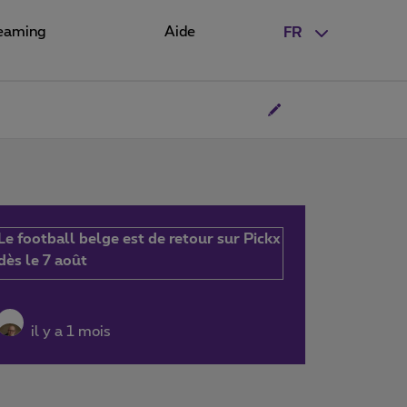
eaming
Aide
FR
Le football belge est de retour sur Pickx
dès le 7 août
il y a 1 mois