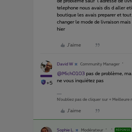
de probleme sauf l adresse de livra
telephone nous avais dis d aller et
boutique les avais preparer et tout 
changer le mode de livraison mais
hier
J'aime
David W
Community Manager
@Mich0103
pas de problème, ma co
ne vous inquiétez pas
+5
N’oubliez pas de cliquer sur « Meilleure
J'aime
Sophie L.
Modérateur
RÉPONSE