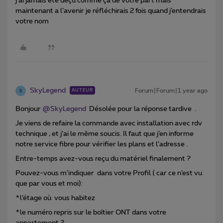
j’ai jamais été déçu comme ça de votre part mais
maintenant a l’avenir je réfléchirais 2 fois quand j’entendrais
votre nom
SkyLegend
Forum|Forum|1 year ago
AUTEUR
S
Bonjour ​
@SkyLegend
Désolée pour la réponse tardive .
Je viens de refaire la commande avec installation avec rdv
technique , et j’ai le même soucis. Il faut que j’en informe
notre service fibre pour vérifier les plans et l’adresse .
Entre-temps avez-vous reçu du matériel finalement ?
Pouvez-vous m’indiquer dans votre Profil ( car ce n’est vu
que par vous et moi):
*l’étage où vous habitez
*le numéro repris sur le boîtier ONT dans votre