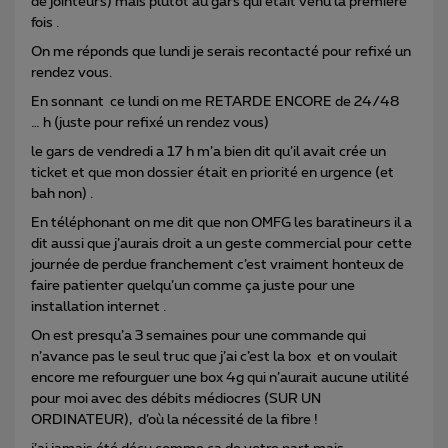
de jointeurs) mais plutôt au gars qui était venu la premiere
fois .
On me réponds que lundi je serais recontacté pour refixé un
rendez vous.
En sonnant ce lundi on me RETARDE ENCORE de 24/48
… h (juste pour refixé un rendez vous)
le gars de vendredi a 17 h m’a bien dit qu’il avait crée un
ticket et que mon dossier était en priorité en urgence (et
bah non) .
En téléphonant on me dit que non OMFG les baratineurs il a
dit aussi que j’aurais droit a un geste commercial pour cette
journée de perdue franchement c’est vraiment honteux de
faire patienter quelqu’un comme ça juste pour une
installation internet .
On est presqu’a 3 semaines pour une commande qui
n’avance pas le seul truc que j’ai c’est la box et on voulait
encore me refourguer une box 4g qui n’aurait aucune utilité
pour moi avec des débits médiocres (SUR UN
ORDINATEUR), d’où la nécessité de la fibre !