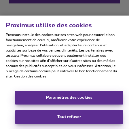
Proximus utilise des cookies
Proximus installe des cookies sur ses sites web pour assurer le bon
Conditions d'utilisation
Accessibility statement
fonctionnement de ceux-ci, améliorer votre expérience de
navigation, analyser l’utilisation, et adapter leurs contenus et
publicités sur base de vos centres d’intérêts. Les partenaires avec
lesquels Proximus collabore peuvent également installer des
cookies sur nos sites afin d’afficher sur d'autres sites ou des médias
sociaux des publicités susceptibles de vous intéresser. Attention, le
Tous droits réservés. ©
2026
Proximus
blocage de certains cookies peut entraver le bon fonctionnement du
site.
Gestion des cookies
Conditions générales, info consommateur
Liste des prix et tarifs
Accessibilité
Vie privée
Politique de gestion des cookies
Cookie manager
Coordonnées de l’entreprise
Paramètres des cookies
Ce site a été créé et est géré conformément au droit belge.
Boulevard du Roi Albert II 27 - B-1030 Bruxelles.
Tout refuser