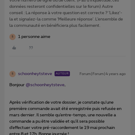
votre numéro de ligne ou de client. (Pas d'inquiétude, ces
données resteront confidentielles sur le forum) Autre
conseil : La réponse à votre question est correcte ? ‘Likez’-
la et signalez-la comme ‘Meilleure réponse’. L’ensemble de
la communauté en bénéficiera plus facilement.
1 personne aime
S
schoonheytsteve
Forum|Forum|4 years ago
AUTEUR
S
Bonjour
@schoonheytsteve
,
Après vérification de votre dossier, je constate qu’une
première commande avait été enregistrée puis refusée en
mars dernier. Il semble qu’entre-temps, une nouvelle a
commande a pu être validée et qu’il sera possible
d’effectuer votre pré-raccordement le 19 mai prochain
entre 8 et 17h. Bonne journée !