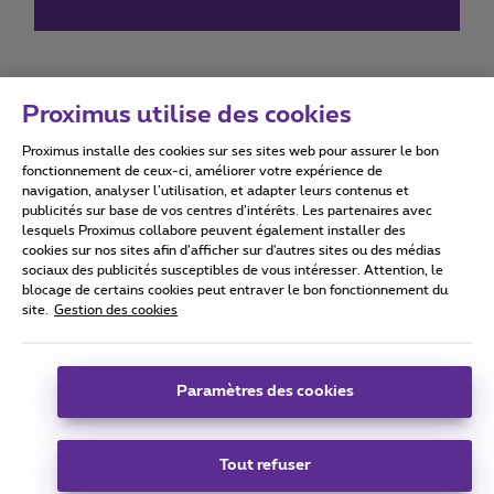
Proximus utilise des cookies
Proximus installe des cookies sur ses sites web pour assurer le bon
Conditions d'utilisation
Accessibility statement
fonctionnement de ceux-ci, améliorer votre expérience de
navigation, analyser l’utilisation, et adapter leurs contenus et
publicités sur base de vos centres d’intérêts. Les partenaires avec
lesquels Proximus collabore peuvent également installer des
cookies sur nos sites afin d’afficher sur d'autres sites ou des médias
sociaux des publicités susceptibles de vous intéresser. Attention, le
Tous droits réservés. ©
2026
Proximus
blocage de certains cookies peut entraver le bon fonctionnement du
site.
Gestion des cookies
Conditions générales, info consommateur
Liste des prix et tarifs
Accessibilité
Vie privée
Politique de gestion des cookies
Cookie manager
Coordonnées de l’entreprise
Paramètres des cookies
Ce site a été créé et est géré conformément au droit belge.
Boulevard du Roi Albert II 27 - B-1030 Bruxelles.
Tout refuser