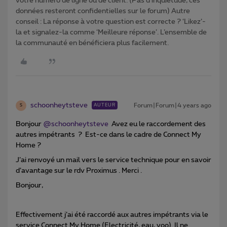
votre numéro de ligne ou de client. (Pas d'inquiétude, ces
données resteront confidentielles sur le forum) Autre
conseil : La réponse à votre question est correcte ? ‘Likez’-
la et signalez-la comme ‘Meilleure réponse’. L’ensemble de
la communauté en bénéficiera plus facilement.
schoonheytsteve
Forum|Forum|4 years ago
AUTEUR
S
Bonjour
@schoonheytsteve
Avez eu le raccordement des
autres impétrants ? Est-ce dans le cadre de Connect My
Home ?
J’ai renvoyé un mail vers le service technique pour en savoir
d’avantage sur le rdv Proximus . Merci .
Bonjour,
Effectivement j’ai été raccordé aux autres impétrants via le
service Connect My Home (Electricité, eau, voo). Il ne