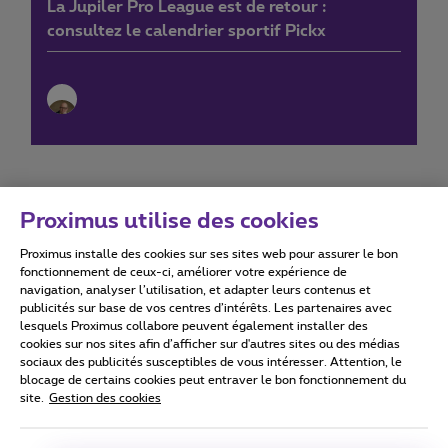
La Jupiler Pro League est de retour :
consultez le calendrier sportif Pickx
Proximus utilise des cookies
Proximus installe des cookies sur ses sites web pour assurer le bon
Conditions d'utilisation
Accessibility statement
fonctionnement de ceux-ci, améliorer votre expérience de
navigation, analyser l’utilisation, et adapter leurs contenus et
publicités sur base de vos centres d’intérêts. Les partenaires avec
lesquels Proximus collabore peuvent également installer des
cookies sur nos sites afin d’afficher sur d'autres sites ou des médias
sociaux des publicités susceptibles de vous intéresser. Attention, le
Tous droits réservés. ©
2026
Proximus
blocage de certains cookies peut entraver le bon fonctionnement du
site.
Gestion des cookies
Conditions générales, info consommateur
Liste des prix et tarifs
Accessibilité
Vie privée
Politique de gestion des cookies
Cookie manager