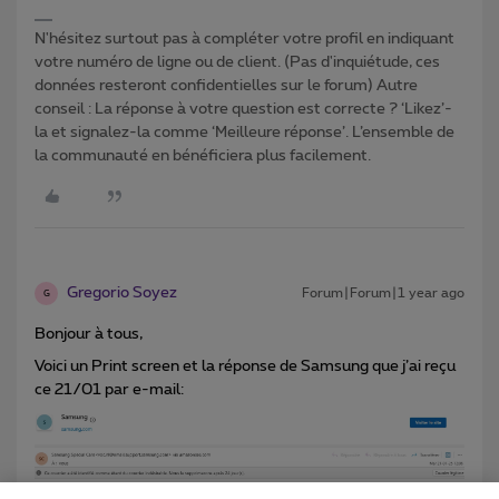
N'hésitez surtout pas à compléter votre profil en indiquant
votre numéro de ligne ou de client. (Pas d'inquiétude, ces
données resteront confidentielles sur le forum) Autre
conseil : La réponse à votre question est correcte ? ‘Likez’-
la et signalez-la comme ‘Meilleure réponse’. L’ensemble de
la communauté en bénéficiera plus facilement.
Gregorio Soyez
Forum|Forum|1 year ago
G
Bonjour à tous,
Voici un Print screen et la réponse de Samsung que j’ai reçu
ce 21/01 par e-mail: