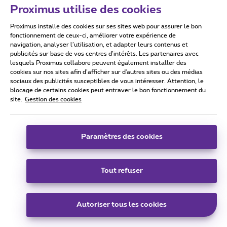
Proximus utilise des cookies
Proximus installe des cookies sur ses sites web pour assurer le bon
fonctionnement de ceux-ci, améliorer votre expérience de
navigation, analyser l’utilisation, et adapter leurs contenus et
publicités sur base de vos centres d’intérêts. Les partenaires avec
lesquels Proximus collabore peuvent également installer des
cookies sur nos sites afin d’afficher sur d'autres sites ou des médias
sociaux des publicités susceptibles de vous intéresser. Attention, le
blocage de certains cookies peut entraver le bon fonctionnement du
site.
Gestion des cookies
Isabelle.
Forum|Forum|1 year ago
Paramètres des cookies
Bonjour ​
@PeetersMP
,
Pouvez-vous me confirmer si tout est bien ordre de votre
Tout refuser
côté, svp? Votre TV endommagée a-t-elle été récupérée et
avez-vous bien reçu la nouvelle? Merci d’avance et bonne
journée.
Autoriser tous les cookies